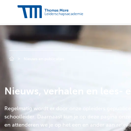
Thomas
More
Leiderschapsacademie
>
Nieuws en publicaties
Nieuws, verhalen en lees- en
Regelmatig wordt er door onze opleiders gepublice
schoolleider. Daarnaast kun je op deze pagina onze
en attenderen we je op het een en ander aan relevan