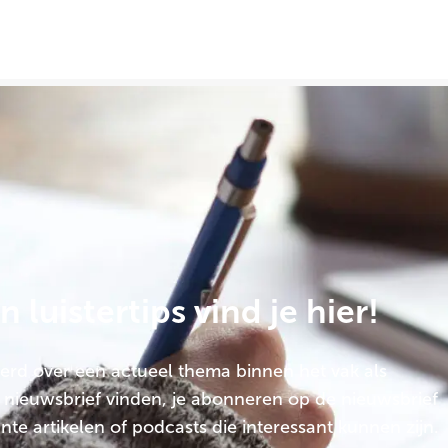
 luistertips vind je hier!
erd over een actueel thema binnen het vak als
 nieuwsbrief vinden, je abonneren op de nieuwsbrief
te artikelen of podcasts die interessant kunnen zijn.